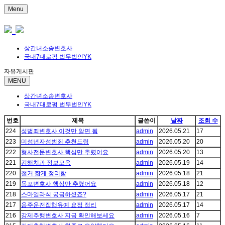
Menu
상간녀소송변호사
국내7대로펌 법무법인YK
자유게시판
MENU
상간녀소송변호사
국내7대로펌 법무법인YK
번호
제목
글쓴이
날짜
조회 수
224
성범죄변호사 이것만 알면 됨
admin
2026.05.21
17
223
미성년자성범죄 추천드림
admin
2026.05.20
20
222
형사전문변호사 핵심만 추렸어요
admin
2026.05.20
13
221
김해치과 정보모음
admin
2026.05.19
14
220
철거 짧게 정리함
admin
2026.05.18
21
219
목포변호사 핵심만 추렸어요
admin
2026.05.18
12
218
스마일라식 궁금하셨죠?
admin
2026.05.17
21
217
음주운전집행유예 요점 정리
admin
2026.05.17
14
216
강제추행변호사 지금 확인해보세요
admin
2026.05.16
7