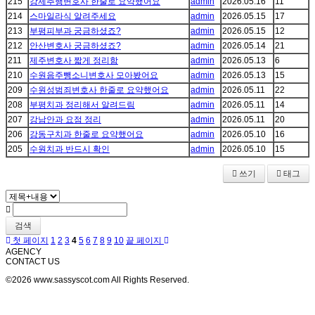
215
강제추행변호사 한줄로 요약했어요
admin
2026.05.16
11
214
스마일라식 알려주세요
admin
2026.05.15
17
213
부평피부과 궁금하셨죠?
admin
2026.05.15
12
212
안산변호사 궁금하셨죠?
admin
2026.05.14
21
211
제주변호사 짧게 정리함
admin
2026.05.13
6
210
수원음주뺑소니변호사 모아봤어요
admin
2026.05.13
15
209
수원성범죄변호사 한줄로 요약했어요
admin
2026.05.11
22
208
부평치과 정리해서 알려드림
admin
2026.05.11
14
207
강남안과 요점 정리
admin
2026.05.11
20
206
강동구치과 한줄로 요약했어요
admin
2026.05.10
16
205
수원치과 반드시 확인
admin
2026.05.10
15
쓰기
태그
검색
첫 페이지
1
2
3
4
5
6
7
8
9
10
끝 페이지
AGENCY
CONTACT US
©2026 www.sassyscot.com All Rights Reserved.