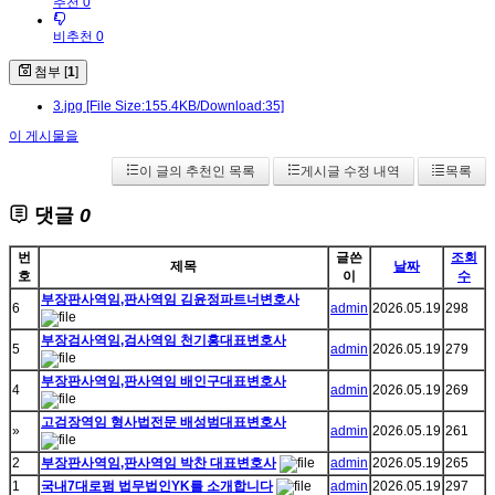
추천 0
비추천 0
첨부 [
1
]
3.jpg
[File Size:155.4KB/Download:35]
이 게시물을
이 글의 추천인 목록
게시글 수정 내역
목록
댓글
0
번
글쓴
조회
제목
날짜
호
이
수
부장판사역임,판사역임 김윤정파트너변호사
6
admin
2026.05.19
298
부장검사역임,검사역임 천기홍대표변호사
5
admin
2026.05.19
279
부장판사역임,판사역임 배인구대표변호사
4
admin
2026.05.19
269
고검장역임 형사법전문 배성범대표변호사
»
admin
2026.05.19
261
2
부장판사역임,판사역임 박찬 대표변호사
admin
2026.05.19
265
1
국내7대로펌 법무법인YK를 소개합니다
admin
2026.05.19
297