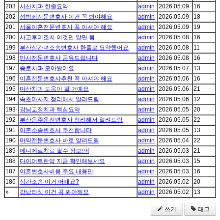
203
서산치과 한줄요약
admin
2026.05.09
16
202
성범죄전문변호사 이건 꼭 봐야해요
admin
2026.05.09
18
201
서울이혼전문변호사 꼭 아셔야 해요
admin
2026.05.09
19
200
사고후미조치 이것만 알면 됨
admin
2026.05.08
16
199
부산상간녀소송변호사 한줄로 요약했어요
admin
2026.05.08
11
198
민사전문변호사 공유드립니다
admin
2026.05.08
16
197
종로치과 모아봤어요
admin
2026.05.07
13
196
이혼전문변호사추천 꼭 아셔야 해요
admin
2026.05.06
16
195
마산치과 도움이 될 거예요
admin
2026.05.06
21
194
속초마사지 정리해서 알려드림
admin
2026.05.06
12
193
강남교정치과 핵심요약
admin
2026.05.05
20
192
부산음주운전변호사 정리해서 알려드림
admin
2026.05.05
22
191
이혼소송변호사 추천합니다
admin
2026.05.05
13
190
마약전문변호사 바로 알려드림
admin
2026.05.04
22
189
메니에르치료 필수 정보만!
admin
2026.05.03
21
188
다이어트한약 지금 확인해보세요
admin
2026.05.03
15
187
이혼변호사비용 주요 내용만
admin
2026.05.03
16
186
상간소송 이거 어때요?
admin
2026.05.02
20
»
강남라식 이건 꼭 봐야해요
admin
2026.05.02
13
쓰기
태그