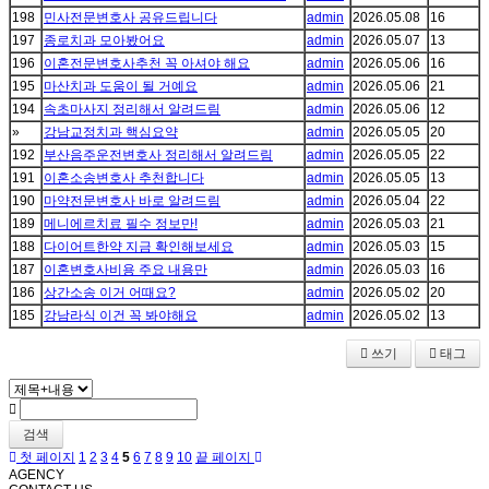
198
민사전문변호사 공유드립니다
admin
2026.05.08
16
197
종로치과 모아봤어요
admin
2026.05.07
13
196
이혼전문변호사추천 꼭 아셔야 해요
admin
2026.05.06
16
195
마산치과 도움이 될 거예요
admin
2026.05.06
21
194
속초마사지 정리해서 알려드림
admin
2026.05.06
12
»
강남교정치과 핵심요약
admin
2026.05.05
20
192
부산음주운전변호사 정리해서 알려드림
admin
2026.05.05
22
191
이혼소송변호사 추천합니다
admin
2026.05.05
13
190
마약전문변호사 바로 알려드림
admin
2026.05.04
22
189
메니에르치료 필수 정보만!
admin
2026.05.03
21
188
다이어트한약 지금 확인해보세요
admin
2026.05.03
15
187
이혼변호사비용 주요 내용만
admin
2026.05.03
16
186
상간소송 이거 어때요?
admin
2026.05.02
20
185
강남라식 이건 꼭 봐야해요
admin
2026.05.02
13
쓰기
태그
검색
첫 페이지
1
2
3
4
5
6
7
8
9
10
끝 페이지
AGENCY